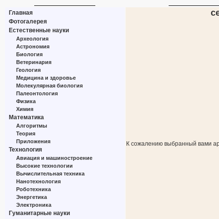
с
Главная
Фотогалерея
Естественные науки
Археология
Астрономия
Биология
Ветеринария
Геология
Медицина и здоровье
Молекулярная биология
Палеонтология
Физика
Химия
Математика
Алгоритмы
Теория
Приложения
К сожалению выбранный вами ар
Технология
Авиация и машиностроение
Высокие технологии
Вычислительная техника
Нанотехнология
Роботехника
Энергетика
Электроника
Гуманитарные науки