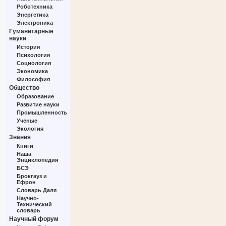
Роботехника
Энергетика
Электроника
Гуманитарные
науки
История
Психология
Социология
Экономика
Философия
Общество
Образование
Развитие науки
Промышленность
Ученые
Экология
Знания
Книги
Наша
Энциклопедия
БСЭ
Брокгауз и
Ефрон
Словарь Даля
Научно-
Технический
словарь
Научный форум