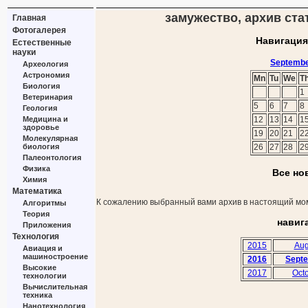
замужество, архив ста
Главная
Фотогалерея
Навигация
Естественные
науки
Septembe
Археология
Астрономия
Mn
Tu
We
T
Биология
1
Ветеринария
5
6
7
8
Геология
Медицина и
12
13
14
1
здоровье
19
20
21
2
Молекулярная
биология
26
27
28
2
Палеонтология
Физика
Все но
Химия
Математика
К сожалению выбранный вами архив в настоящий мом
Алгоритмы
Теория
навиг
Приложения
Технология
2015
Aug
Авиация и
машиностроение
2016
Sept
Высокие
2017
Oct
технологии
Вычислительная
техника
Нанотехнология