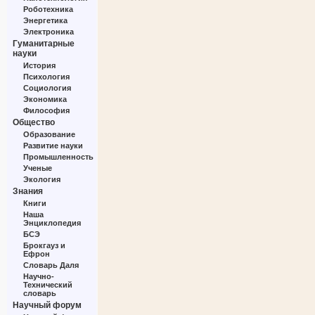
Роботехника
Энергетика
Электроника
Гуманитарные
науки
История
Психология
Социология
Экономика
Философия
Общество
Образование
Развитие науки
Промышленность
Ученые
Экология
Знания
Книги
Наша
Энциклопедия
БСЭ
Брокгауз и
Ефрон
Словарь Даля
Научно-
Технический
словарь
Научный форум