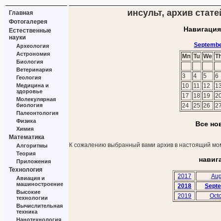
инсульт, архив стате
Главная
Фотогалерея
Навигация
Естественные
науки
Septembe
Археология
Астрономия
Mn
Tu
We
T
Биология
Ветеринария
3
4
5
6
Геология
Медицина и
10
11
12
1
здоровье
17
18
19
2
Молекулярная
биология
24
25
26
2
Палеонтология
Физика
Все но
Химия
Математика
К сожалению выбранный вами архив в настоящий мом
Алгоритмы
Теория
навиг
Приложения
Технология
2017
Aug
Авиация и
машиностроение
2018
Sept
Высокие
2019
Oct
технологии
Вычислительная
техника
Нанотехнология