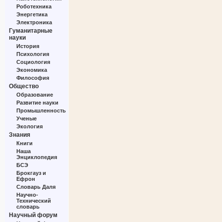
Роботехника
Энергетика
Электроника
Гуманитарные
науки
История
Психология
Социология
Экономика
Философия
Общество
Образование
Развитие науки
Промышленность
Ученые
Экология
Знания
Книги
Наша
Энциклопедия
БСЭ
Брокгауз и
Ефрон
Словарь Даля
Научно-
Технический
словарь
Научный форум