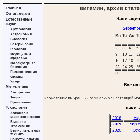
витамин, архив стате
Главная
Фотогалерея
Навигация
Естественные
науки
Septembe
Археология
Астрономия
Mn
Tu
We
T
Биология
Ветеринария
2
3
4
5
Геология
Медицина и
9
10
11
1
здоровье
16
17
18
1
Молекулярная
биология
23
24
25
2
Палеонтология
30
Физика
Химия
Все но
Математика
Алгоритмы
Теория
К сожалению выбранный вами архив в настоящий мом
Приложения
навиг
Технология
Авиация и
машиностроение
2018
Aug
Высокие
2019
Sept
технологии
2020
Oct
Вычислительная
техника
Нанотехнология