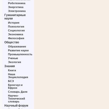
Роботехника
Энергетика
Электроника
Гуманитарные
науки
История
Психология
Социология
Экономика
Философия
Общество
Образование
Развитие науки
Промышленность
Ученые
Экология
Знания
Книги
Наша
Энциклопедия
БСЭ
Брокгауз и
Ефрон
Словарь Даля
Научно-
Технический
словарь
Научный форум