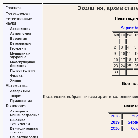
Экология, архив стат
Главная
Фотогалерея
Навигация
Естественные
науки
Septembe
Археология
Астрономия
Mn
Tu
We
T
Биология
Ветеринария
2
3
4
5
Геология
Медицина и
9
10
11
1
здоровье
16
17
18
1
Молекулярная
биология
23
24
25
2
Палеонтология
30
Физика
Химия
Все но
Математика
Алгоритмы
Теория
К сожалению выбранный вами архив в настоящий мом
Приложения
навиг
Технология
Авиация и
машиностроение
2018
Aug
Высокие
2019
Sept
технологии
2020
Oct
Вычислительная
техника
Нанотехнология