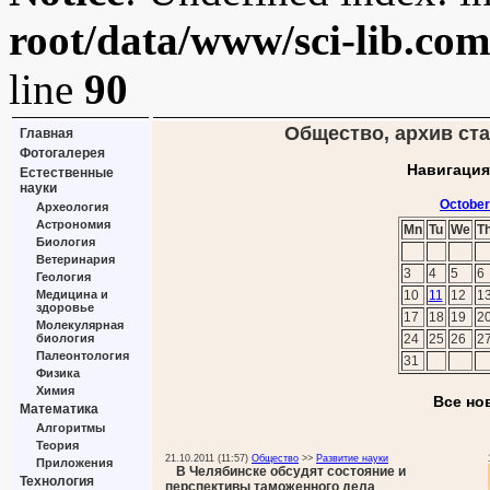
root/data/www/sci-lib.co
line
90
Общество, архив ста
Главная
Фотогалерея
Навигация
Естественные
науки
October
Археология
Астрономия
Mn
Tu
We
T
Биология
Ветеринария
3
4
5
6
Геология
Медицина и
10
11
12
1
здоровье
17
18
19
2
Молекулярная
биология
24
25
26
2
Палеонтология
31
Физика
Химия
Все но
Математика
Алгоритмы
Теория
21.10.2011 (11:57)
Общество
>>
Развитие науки
Приложения
В Челябинске обсудят состояние и
Технология
перспективы таможенного дела