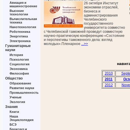
Авиация и
26 октября Институт
машиностроение
экономики отраслей,
Высокие
бизнеса и
технологии
администрирования
Вычислительная
Челябинского
техника
государственного
Нанотехнология
университета совместно
с Челябинской таможней проведут совместную
Роботехника
научно-практическую конференцию «Состояние
Энергетика
и перспективы таможенного дела: взгляд
Электроника
молодых».Пленарное
...>>
Гуманитарные
науки
История
Психология
навиг
Социология
Экономика
2010
Sept
Философия
Общество
2011
Oct
Образование
2012
Nove
Развитие науки
Промышленность
Ученые
Экология
Знания
Книги
Наша
Энциклопедия
БСЭ
Брокгауз и