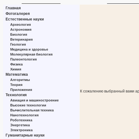
Главная
Фотогалерея
Естественные науки
Археология
Астрономия
Биология
Ветеринария
Геология
Медицина и здоровье
Молекулярная биология
Палеонтология
Физика
Химия
Математика
Алгоритмы
Теория
Приложения
К сожалению выбранный вами ар
Технология
Авиация и машиностроение
Высокие технологии
Вычислительная техника
Нанотехнология
Роботехника
Энергетика
Электроника
Гуманитарные науки