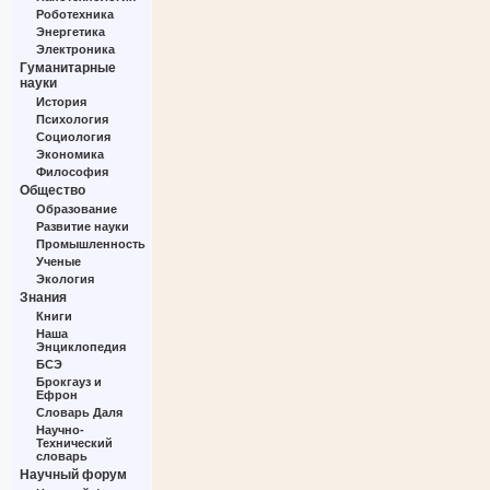
Роботехника
Энергетика
Электроника
Гуманитарные
науки
История
Психология
Социология
Экономика
Философия
Общество
Образование
Развитие науки
Промышленность
Ученые
Экология
Знания
Книги
Наша
Энциклопедия
БСЭ
Брокгауз и
Ефрон
Словарь Даля
Научно-
Технический
словарь
Научный форум