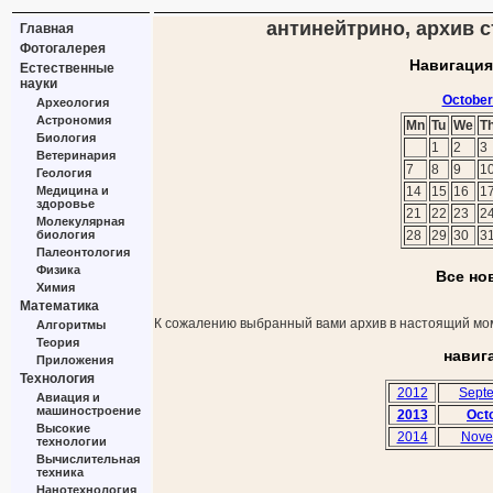
антинейтрино, архив с
Главная
Фотогалерея
Навигация
Естественные
науки
October
Археология
Астрономия
Mn
Tu
We
T
Биология
1
2
3
Ветеринария
7
8
9
1
Геология
Медицина и
14
15
16
1
здоровье
21
22
23
2
Молекулярная
биология
28
29
30
3
Палеонтология
Физика
Все но
Химия
Математика
К сожалению выбранный вами архив в настоящий мом
Алгоритмы
Теория
навиг
Приложения
Технология
2012
Sept
Авиация и
машиностроение
2013
Oct
Высокие
2014
Nove
технологии
Вычислительная
техника
Нанотехнология