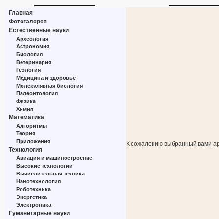
Главная
Фотогалерея
Естественные науки
Археология
Астрономия
Биология
Ветеринария
Геология
Медицина и здоровье
Молекулярная биология
Палеонтология
Физика
Химия
Математика
Алгоритмы
Теория
Приложения
К сожалению выбранный вами ар
Технология
Авиация и машиностроение
Высокие технологии
Вычислительная техника
Нанотехнология
Роботехника
Энергетика
Электроника
Гуманитарные науки