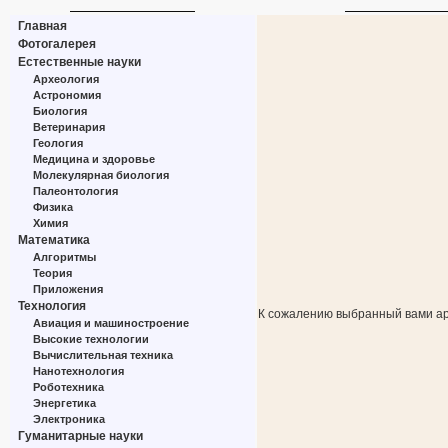
Главная
Фотогалерея
Естественные науки
Археология
Астрономия
Биология
Ветеринария
Геология
Медицина и здоровье
Молекулярная биология
Палеонтология
Физика
Химия
Математика
Алгоритмы
Теория
Приложения
Технология
К сожалению выбранный вами ар
Авиация и машиностроение
Высокие технологии
Вычислительная техника
Нанотехнология
Роботехника
Энергетика
Электроника
Гуманитарные науки