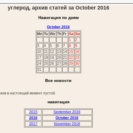
углерод, архив статей за October 2016
Навигация по дням
October 2016
Mn
Tu
We
Th
Fr
Sa
Su
1
2
3
4
5
6
7
8
9
10
11
12
13
14
15
16
17
18
19
20
21
22
23
24
25
26
27
28
29
30
31
Все новости
хив в настоящий момент пустой.
навигация
2015
September 2016
2016
October 2016
2017
November 2016