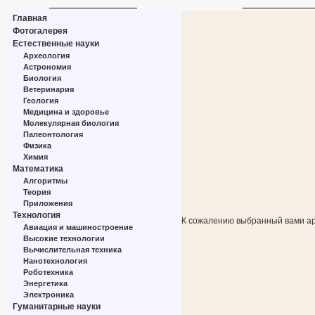
Главная
Фотогалерея
Естественные науки
Археология
Астрономия
Биология
Ветеринария
Геология
Медицина и здоровье
Молекулярная биология
Палеонтология
Физика
Химия
Математика
Алгоритмы
Теория
Приложения
Технология
К сожалению выбранный вами ар
Авиация и машиностроение
Высокие технологии
Вычислительная техника
Нанотехнология
Роботехника
Энергетика
Электроника
Гуманитарные науки