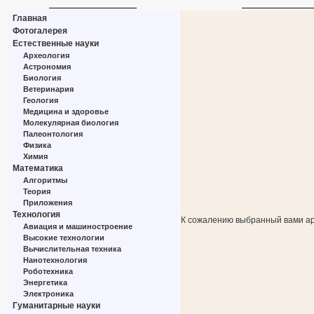
Главная
Фотогалерея
Естественные науки
Археология
Астрономия
Биология
Ветеринария
Геология
Медицина и здоровье
Молекулярная биология
Палеонтология
Физика
Химия
Математика
Алгоритмы
Теория
Приложения
Технология
К сожалению выбранный вами ар
Авиация и машиностроение
Высокие технологии
Вычислительная техника
Нанотехнология
Роботехника
Энергетика
Электроника
Гуманитарные науки