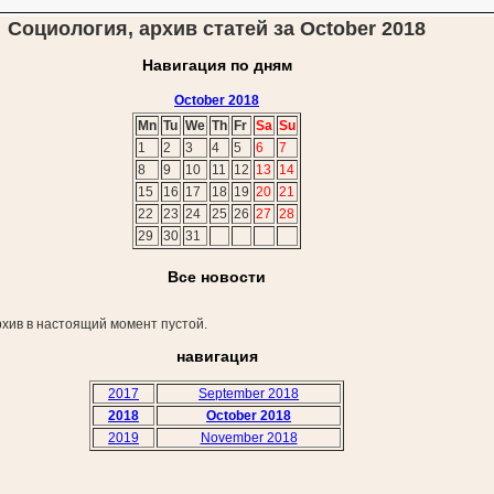
Социология, архив статей за October 2018
Навигация по дням
October 2018
Mn
Tu
We
Th
Fr
Sa
Su
1
2
3
4
5
6
7
8
9
10
11
12
13
14
15
16
17
18
19
20
21
22
23
24
25
26
27
28
29
30
31
Все новости
хив в настоящий момент пустой.
навигация
2017
September 2018
2018
October 2018
2019
November 2018