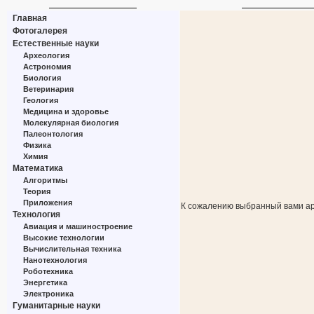
Главная
Фотогалерея
Естественные науки
Археология
Астрономия
Биология
Ветеринария
Геология
Медицина и здоровье
Молекулярная биология
Палеонтология
Физика
Химия
Математика
Алгоритмы
Теория
Приложения
К сожалению выбранный вами ар
Технология
Авиация и машиностроение
Высокие технологии
Вычислительная техника
Нанотехнология
Роботехника
Энергетика
Электроника
Гуманитарные науки