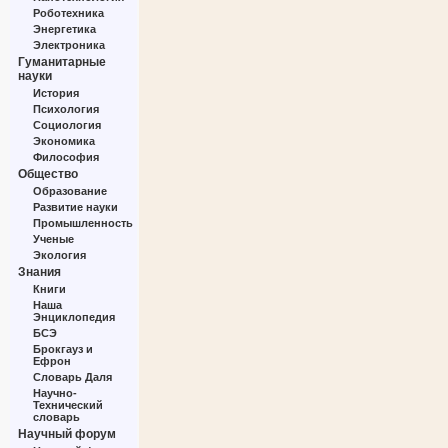
Роботехника
Энергетика
Электроника
Гуманитарные
науки
История
Психология
Социология
Экономика
Философия
Общество
Образование
Развитие науки
Промышленность
Ученые
Экология
Знания
Книги
Наша
Энциклопедия
БСЭ
Брокгауз и
Ефрон
Словарь Даля
Научно-
Технический
словарь
Научный форум