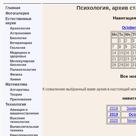
Психология, архив ст
Главная
Фотогалерея
Навигация
Естественные
науки
October
Археология
Астрономия
Mn
Tu
We
T
Биология
1
2
3
Ветеринария
7
8
9
1
Геология
Медицина и
14
15
16
1
здоровье
21
22
23
2
Молекулярная
биология
28
29
30
3
Палеонтология
Физика
Все но
Химия
Математика
К сожалению выбранный вами архив в настоящий мом
Алгоритмы
Теория
навиг
Приложения
Технология
2018
Sept
Авиация и
машиностроение
2019
Oct
Высокие
2020
Nove
технологии
Вычислительная
техника
Нанотехнология