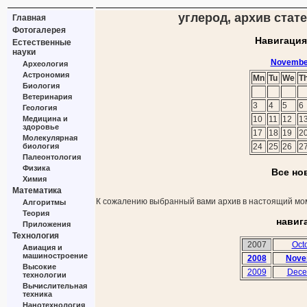
углерод, архив стат
Главная
Фотогалерея
Навигация
Естественные
науки
Novembe
Археология
Астрономия
Mn
Tu
We
T
Биология
Ветеринария
3
4
5
6
Геология
Медицина и
10
11
12
1
здоровье
17
18
19
2
Молекулярная
биология
24
25
26
2
Палеонтология
Физика
Все но
Химия
Математика
К сожалению выбранный вами архив в настоящий мом
Алгоритмы
Теория
навиг
Приложения
Технология
2007
Oct
Авиация и
машиностроение
2008
Nove
Высокие
2009
Dece
технологии
Вычислительная
техника
Нанотехнология