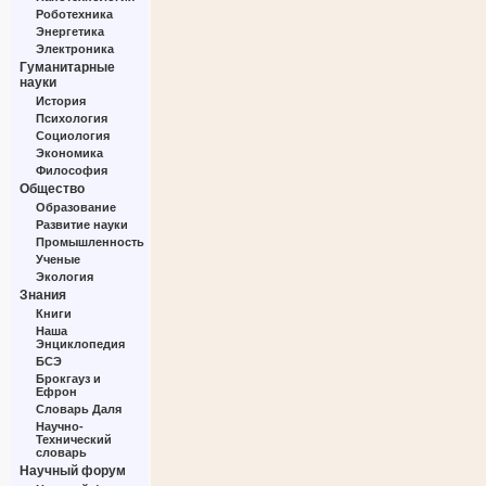
Роботехника
Энергетика
Электроника
Гуманитарные
науки
История
Психология
Социология
Экономика
Философия
Общество
Образование
Развитие науки
Промышленность
Ученые
Экология
Знания
Книги
Наша
Энциклопедия
БСЭ
Брокгауз и
Ефрон
Словарь Даля
Научно-
Технический
словарь
Научный форум