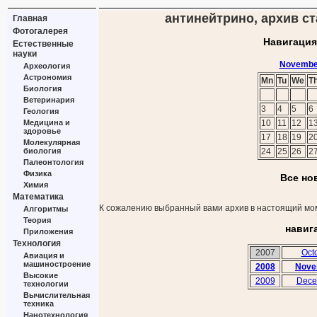
антинейтрино, архив ст
Главная
Фотогалерея
Навигация
Естественные
науки
Novembe
Археология
Астрономия
Mn
Tu
We
T
Биология
Ветеринария
3
4
5
6
Геология
Медицина и
10
11
12
1
здоровье
17
18
19
2
Молекулярная
биология
24
25
26
2
Палеонтология
Физика
Все но
Химия
Математика
К сожалению выбранный вами архив в настоящий мом
Алгоритмы
Теория
навиг
Приложения
Технология
2007
Oct
Авиация и
машиностроение
2008
Nove
Высокие
2009
Dece
технологии
Вычислительная
техника
Нанотехнология