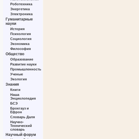
Роботехника
Энергетика
Электроника
Гуманитарные
науки
История
Психология
Социология
Экономика
Философия
Общество
Образование
Развитие науки
Промышленность
Ученые
Экология
Знания
Книги
Наша
Энциклопедия
БСЭ
Брокгауз и
Ефрон
Словарь Даля
Научно-
Технический
словарь
Научный форум