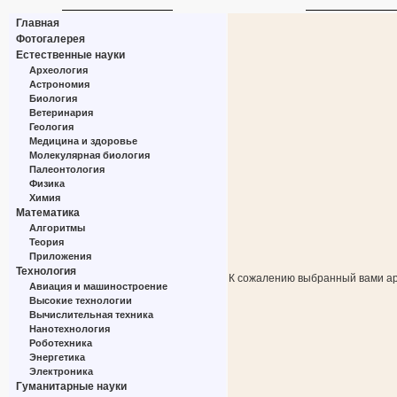
Главная
Фотогалерея
Естественные науки
Археология
Астрономия
Биология
Ветеринария
Геология
Медицина и здоровье
Молекулярная биология
Палеонтология
Физика
Химия
Математика
Алгоритмы
Теория
Приложения
Технология
К сожалению выбранный вами ар
Авиация и машиностроение
Высокие технологии
Вычислительная техника
Нанотехнология
Роботехника
Энергетика
Электроника
Гуманитарные науки