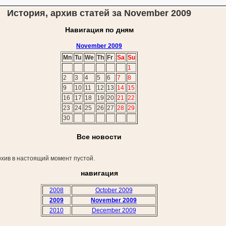
История, архив статей за November 2009
Навигация по дням
November 2009
Mn
Tu
We
Th
Fr
Sa
Su
1
2
3
4
5
6
7
8
9
10
11
12
13
14
15
16
17
18
19
20
21
22
23
24
25
26
27
28
29
30
Все новости
хив в настоящий момент пустой.
навигация
2008
October 2009
2009
November 2009
2010
December 2009