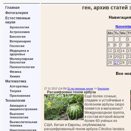
ген, архив статей
Главная
Фотогалерея
Навигация
Естественные
науки
Novembe
Археология
Астрономия
Mn
Tu
We
T
Биология
1
Ветеринария
5
6
7
8
Геология
Медицина и
12
13
14
1
здоровье
19
20
21
2
Молекулярная
биология
26
27
28
2
Палеонтология
Физика
Все но
Химия
Математика
Алгоритмы
27.11.2012 (14:09)
Естественные науки
>>
Биология
Теория
Расшифрован геном арбуза
Приложения
Ещё более сочные,
сладкие и устойчивые к
Технология
болезням арбузы скоро
Авиация и
появятся в магазинах?
машиностроение
Международная группа,
Высокие
в состав которой вошли
технологии
более 60 учёных из
Вычислительная
США, Китая и Европы, опубликовала
техника
расшифрованный геном арбуза Citrullus lanatus.
Нанотехнология