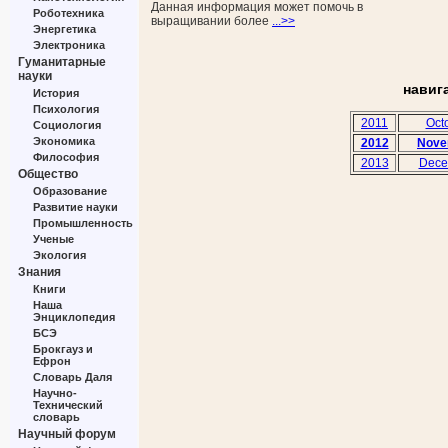
Данная информация может помочь в
Роботехника
выращивании более
...>>
Энергетика
Электроника
Гуманитарные
науки
навиг
История
Психология
2011
Oct
Социология
Экономика
2012
Nove
Философия
2013
Dece
Общество
Образование
Развитие науки
Промышленность
Ученые
Экология
Знания
Книги
Наша
Энциклопедия
БСЭ
Брокгауз и
Ефрон
Словарь Даля
Научно-
Технический
словарь
Научный форум