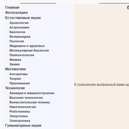
Главная
Фотогалерея
Естественные науки
Археология
Астрономия
Биология
Ветеринария
Геология
Медицина и здоровье
Молекулярная биология
Палеонтология
Физика
Химия
Математика
Алгоритмы
Теория
Приложения
К сожалению выбранный вами ар
Технология
Авиация и машиностроение
Высокие технологии
Вычислительная техника
Нанотехнология
Роботехника
Энергетика
Электроника
Гуманитарные науки