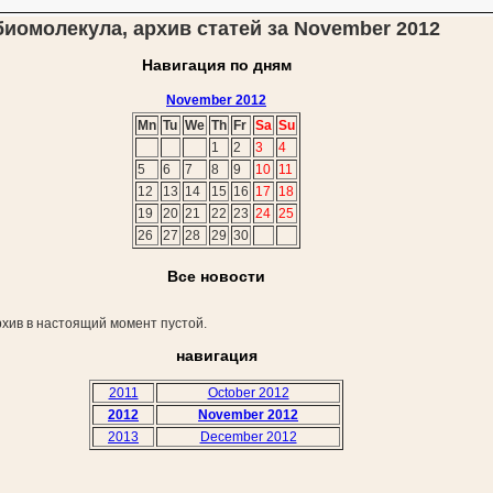
биомолекула, архив статей за November 2012
Навигация по дням
November 2012
Mn
Tu
We
Th
Fr
Sa
Su
1
2
3
4
5
6
7
8
9
10
11
12
13
14
15
16
17
18
19
20
21
22
23
24
25
26
27
28
29
30
Все новости
хив в настоящий момент пустой.
навигация
2011
October 2012
2012
November 2012
2013
December 2012