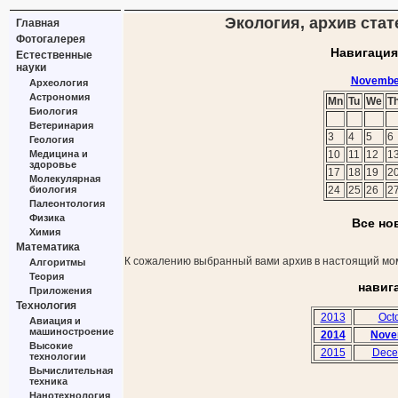
Экология, архив стат
Главная
Фотогалерея
Навигация
Естественные
науки
Novembe
Археология
Астрономия
Mn
Tu
We
T
Биология
Ветеринария
3
4
5
6
Геология
Медицина и
10
11
12
1
здоровье
17
18
19
2
Молекулярная
биология
24
25
26
2
Палеонтология
Физика
Все но
Химия
Математика
К сожалению выбранный вами архив в настоящий мом
Алгоритмы
Теория
навиг
Приложения
Технология
2013
Oct
Авиация и
машиностроение
2014
Nove
Высокие
2015
Dece
технологии
Вычислительная
техника
Нанотехнология