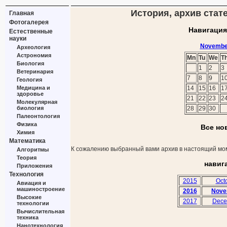
История, архив стат
Главная
Фотогалерея
Навигация
Естественные
науки
Novembe
Археология
Астрономия
Mn
Tu
We
T
Биология
1
2
3
Ветеринария
7
8
9
1
Геология
Медицина и
14
15
16
1
здоровье
21
22
23
2
Молекулярная
биология
28
29
30
Палеонтология
Физика
Все но
Химия
Математика
К сожалению выбранный вами архив в настоящий мом
Алгоритмы
Теория
навиг
Приложения
Технология
2015
Oct
Авиация и
машиностроение
2016
Nove
Высокие
2017
Dece
технологии
Вычислительная
техника
Нанотехнология