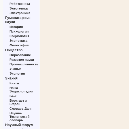
Роботехника
Энергетика
Электроника
Гуманитарные
науки
История
Психология
Социология
Экономика
Философия
Общество
Образование
Развитие науки
Промышленность
Ученые
Экология
Знания
Книги
Наша
Энциклопедия
БСЭ
Брокгауз и
Ефрон
Словарь Даля
Научно-
Технический
словарь
Научный форум