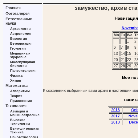
замужество, архив ста
Главная
Фотогалерея
Навигация
Естественные
науки
Novembe
Археология
Астрономия
Mn
Tu
We
T
Биология
1
2
Ветеринария
6
7
8
9
Геология
Медицина и
13
14
15
1
здоровье
20
21
22
2
Молекулярная
биология
27
28
29
3
Палеонтология
Физика
Все но
Химия
Математика
К сожалению выбранный вами архив в настоящий мом
Алгоритмы
Теория
навиг
Приложения
Технология
2016
Oct
Авиация и
машиностроение
2017
Nove
Высокие
2018
Dece
технологии
Вычислительная
техника
Нанотехнология