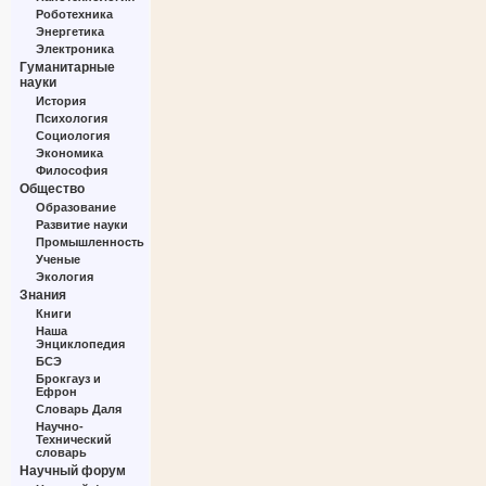
Роботехника
Энергетика
Электроника
Гуманитарные
науки
История
Психология
Социология
Экономика
Философия
Общество
Образование
Развитие науки
Промышленность
Ученые
Экология
Знания
Книги
Наша
Энциклопедия
БСЭ
Брокгауз и
Ефрон
Словарь Даля
Научно-
Технический
словарь
Научный форум