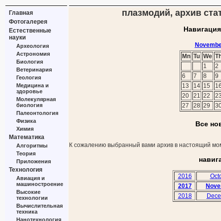
плазмодий, архив ста
Главная
Фотогалерея
Навигация
Естественные
науки
Novembe
Археология
Астрономия
Mn
Tu
We
T
Биология
1
2
Ветеринария
6
7
8
9
Геология
Медицина и
13
14
15
1
здоровье
20
21
22
2
Молекулярная
биология
27
28
29
3
Палеонтология
Физика
Все но
Химия
Математика
К сожалению выбранный вами архив в настоящий мом
Алгоритмы
Теория
навиг
Приложения
Технология
2016
Oct
Авиация и
машиностроение
2017
Nove
Высокие
2018
Dece
технологии
Вычислительная
техника
Нанотехнология