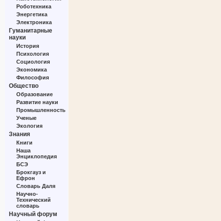
Роботехника
Энергетика
Электроника
Гуманитарные
науки
История
Психология
Социология
Экономика
Философия
Общество
Образование
Развитие науки
Промышленность
Ученые
Экология
Знания
Книги
Наша
Энциклопедия
БСЭ
Брокгауз и
Ефрон
Словарь Даля
Научно-
Технический
словарь
Научный форум