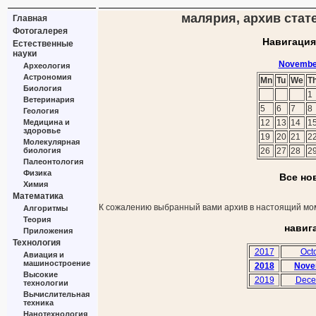
малярия, архив стат
Главная
Фотогалерея
Навигация
Естественные
науки
Novembe
Археология
Астрономия
Mn
Tu
We
T
Биология
1
Ветеринария
5
6
7
8
Геология
Медицина и
12
13
14
1
здоровье
19
20
21
2
Молекулярная
биология
26
27
28
2
Палеонтология
Физика
Все но
Химия
Математика
К сожалению выбранный вами архив в настоящий мом
Алгоритмы
Теория
навиг
Приложения
Технология
2017
Oct
Авиация и
машиностроение
2018
Nove
Высокие
2019
Dece
технологии
Вычислительная
техника
Нанотехнология