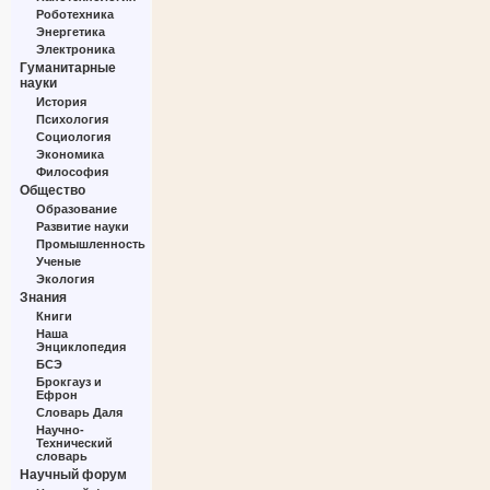
Роботехника
Энергетика
Электроника
Гуманитарные
науки
История
Психология
Социология
Экономика
Философия
Общество
Образование
Развитие науки
Промышленность
Ученые
Экология
Знания
Книги
Наша
Энциклопедия
БСЭ
Брокгауз и
Ефрон
Словарь Даля
Научно-
Технический
словарь
Научный форум