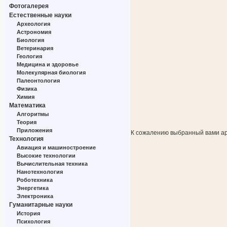
Фотогалерея
Естественные науки
Археология
Астрономия
Биология
Ветеринария
Геология
Медицина и здоровье
Молекулярная биология
Палеонтология
Физика
Химия
Математика
Алгоритмы
Теория
Приложения
К сожалению выбранный вами ар
Технология
Авиация и машиностроение
Высокие технологии
Вычислительная техника
Нанотехнология
Роботехника
Энергетика
Электроника
Гуманитарные науки
История
Психология