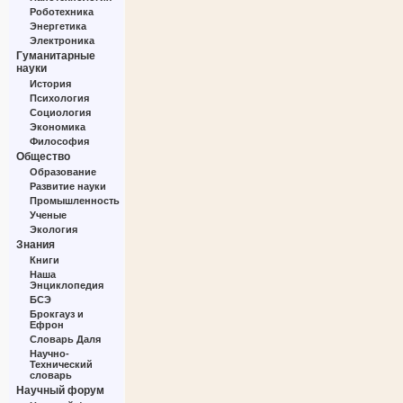
Роботехника
Энергетика
Электроника
Гуманитарные
науки
История
Психология
Социология
Экономика
Философия
Общество
Образование
Развитие науки
Промышленность
Ученые
Экология
Знания
Книги
Наша
Энциклопедия
БСЭ
Брокгауз и
Ефрон
Словарь Даля
Научно-
Технический
словарь
Научный форум