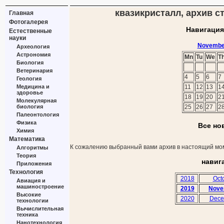
квазикристалл, архив с
Главная
Фотогалерея
Навигация
Естественные
науки
Novembe
Археология
Астрономия
Mn
Tu
We
T
Биология
Ветеринария
4
5
6
7
Геология
Медицина и
11
12
13
1
здоровье
18
19
20
2
Молекулярная
биология
25
26
27
2
Палеонтология
Физика
Все но
Химия
Математика
К сожалению выбранный вами архив в настоящий мом
Алгоритмы
Теория
навиг
Приложения
Технология
2018
Oct
Авиация и
машиностроение
2019
Nove
Высокие
2020
Dece
технологии
Вычислительная
техника
Нанотехнология