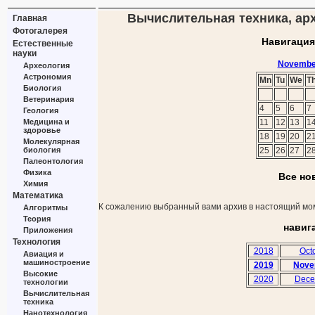
Вычислительная техника, арх
Главная
Фотогалерея
Навигация
Естественные
науки
Novembe
Археология
Астрономия
Mn
Tu
We
T
Биология
Ветеринария
4
5
6
7
Геология
Медицина и
11
12
13
1
здоровье
18
19
20
2
Молекулярная
биология
25
26
27
2
Палеонтология
Физика
Все но
Химия
Математика
К сожалению выбранный вами архив в настоящий мом
Алгоритмы
Теория
навиг
Приложения
Технология
2018
Oct
Авиация и
машиностроение
2019
Nove
Высокие
2020
Dece
технологии
Вычислительная
техника
Нанотехнология