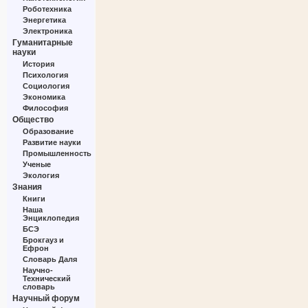
Роботехника
Энергетика
Электроника
Гуманитарные
науки
История
Психология
Социология
Экономика
Философия
Общество
Образование
Развитие науки
Промышленность
Ученые
Экология
Знания
Книги
Наша
Энциклопедия
БСЭ
Брокгауз и
Ефрон
Словарь Даля
Научно-
Технический
словарь
Научный форум