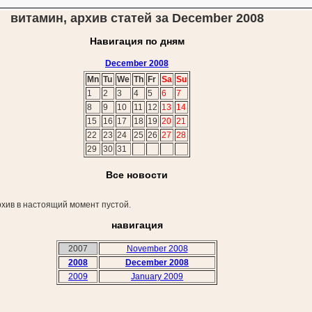
витамин, архив статей за December 2008
Навигация по дням
December 2008
Mn
Tu
We
Th
Fr
Sa
Su
1
2
3
4
5
6
7
8
9
10
11
12
13
14
15
16
17
18
19
20
21
22
23
24
25
26
27
28
29
30
31
Все новости
хив в настоящий момент пустой.
навигация
2007
November 2008
2008
December 2008
2009
January 2009