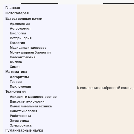
Главная
Фотогалерея
Естественные науки
Археология
Астрономия
Биология
Ветеринария
Геология
Медицина и здоровье
Молекулярная биология
Палеонтология
Физика
Химия
Математика
Алгоритмы
Теория
Приложения
К сожалению выбранный вами ар
Технология
Авиация и машиностроение
Высокие технологии
Вычислительная техника
Нанотехнология
Роботехника
Энергетика
Электроника
Гуманитарные науки