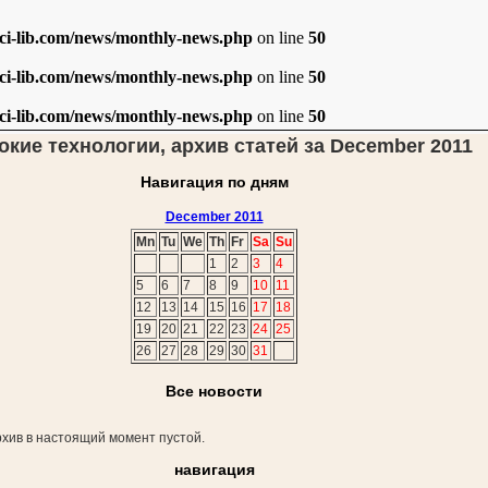
i-lib.com/news/monthly-news.php
on line
50
i-lib.com/news/monthly-news.php
on line
50
i-lib.com/news/monthly-news.php
on line
50
кие технологии, архив статей за December 2011
Навигация по дням
December 2011
Mn
Tu
We
Th
Fr
Sa
Su
1
2
3
4
5
6
7
8
9
10
11
12
13
14
15
16
17
18
19
20
21
22
23
24
25
26
27
28
29
30
31
Все новости
хив в настоящий момент пустой.
навигация