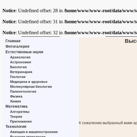
Notice
: Undefined offset: 28 in
/home/www/www-root/data/www/sc
Notice
: Undefined offset: 31 in
/home/www/www-root/data/www/sc
Notice
: Undefined offset: 32 in
/home/www/www-root/data/www/sc
Высо
Главная
Фотогалерея
Естественные науки
Археология
Астрономия
Биология
Ветеринария
Геология
Медицина и здоровье
Молекулярная биология
Палеонтология
Физика
Химия
Математика
Алгоритмы
Теория
Приложения
К сожалению выбранный вами ар
Технология
Авиация и машиностроение
Высокие технологии