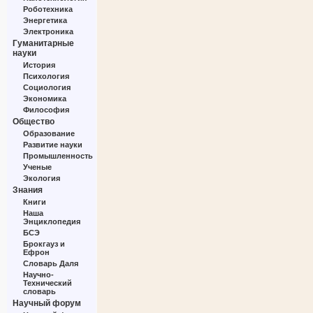
Роботехника
Энергетика
Электроника
Гуманитарные
науки
История
Психология
Социология
Экономика
Философия
Общество
Образование
Развитие науки
Промышленность
Ученые
Экология
Знания
Книги
Наша
Энциклопедия
БСЭ
Брокгауз и
Ефрон
Словарь Даля
Научно-
Технический
словарь
Научный форум