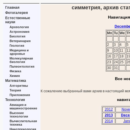
симметрия, архив ста
Главная
Фотогалерея
Навигация
Естественные
науки
Decembe
Археология
Астрономия
Mn
Tu
We
T
Биология
Ветеринария
2
3
4
5
Геология
Медицина и
9
10
11
1
здоровье
16
17
18
1
Молекулярная
биология
23
24
25
2
Палеонтология
30
31
Физика
Химия
Все но
Математика
Алгоритмы
Теория
К сожалению выбранный вами архив в настоящий мом
Приложения
навиг
Технология
Авиация и
машиностроение
2012
Nove
Высокие
2013
Dece
технологии
2014
Jan
Вычислительная
техника
Нанотехнология