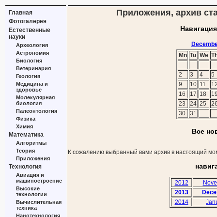
Приложения, архив ста
Главная
Фотогалерея
Навигация
Естественные
науки
Decembe
Археология
Астрономия
Mn
Tu
We
T
Биология
Ветеринария
2
3
4
5
Геология
Медицина и
9
10
11
1
здоровье
16
17
18
1
Молекулярная
биология
23
24
25
2
Палеонтология
30
31
Физика
Химия
Все но
Математика
Алгоритмы
Теория
К сожалению выбранный вами архив в настоящий мом
Приложения
навиг
Технология
Авиация и
машиностроение
2012
Nove
Высокие
2013
Dece
технологии
2014
Jan
Вычислительная
техника
Нанотехнология