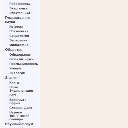
Роботехника
Энергетика
Электроника
Гуманитарные
науки
История
Психология
Социология
Экономика
Философия
Общество
Образование
Развитие науки
Промышленность
Ученые
Экология
Знания
Книги
Наша
Энциклопедия
БСЭ
Брокгауз и
Ефрон
Словарь Даля
Научно-
Технический
словарь
Научный форум