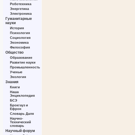
Роботехника
Энергетика
Электроника
Гуманитарные
науки
История
Психология
Социология
Экономика
Философия
Общество
Образование
Развитие науки
Промышленность
Ученые
Экология
Знания
Книги
Наша
Энциклопедия
БСЭ
Брокгауз и
Ефрон
Словарь Даля
Научно-
Технический
словарь
Научный форум