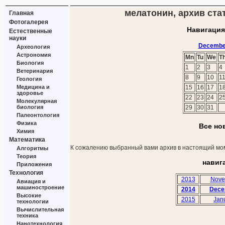
мелатонин, архив ста
Главная
Фотогалерея
Навигация
Естественные
науки
Decembe
Археология
Астрономия
Mn
Tu
We
T
Биология
1
2
3
4
Ветеринария
8
9
10
1
Геология
Медицина и
15
16
17
1
здоровье
22
23
24
2
Молекулярная
биология
29
30
31
Палеонтология
Физика
Все но
Химия
Математика
К сожалению выбранный вами архив в настоящий мом
Алгоритмы
Теория
навиг
Приложения
Технология
2013
Nove
Авиация и
машиностроение
2014
Dece
Высокие
2015
Jan
технологии
Вычислительная
техника
Нанотехнология