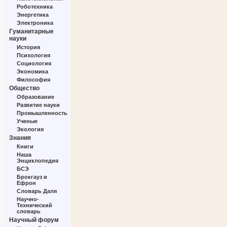
Роботехника
Энергетика
Электроника
Гуманитарные
науки
История
Психология
Социология
Экономика
Философия
Общество
Образование
Развитие науки
Промышленность
Ученые
Экология
Знания
Книги
Наша
Энциклопедия
БСЭ
Брокгауз и
Ефрон
Словарь Даля
Научно-
Технический
словарь
Научный форум