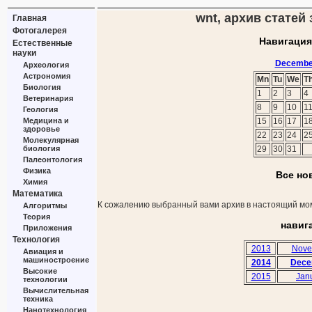
wnt, архив статей
Главная
Фотогалерея
Навигация
Естественные
науки
Decembe
Археология
Астрономия
Mn
Tu
We
T
Биология
1
2
3
4
Ветеринария
8
9
10
1
Геология
Медицина и
15
16
17
1
здоровье
22
23
24
2
Молекулярная
биология
29
30
31
Палеонтология
Физика
Все но
Химия
Математика
К сожалению выбранный вами архив в настоящий мом
Алгоритмы
Теория
навиг
Приложения
Технология
2013
Nove
Авиация и
машиностроение
2014
Dece
Высокие
2015
Jan
технологии
Вычислительная
техника
Нанотехнология