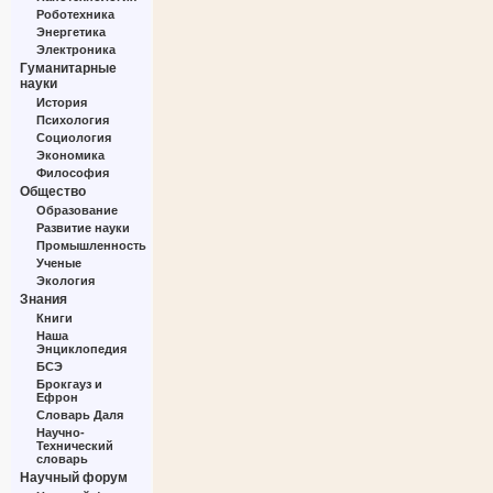
Роботехника
Энергетика
Электроника
Гуманитарные
науки
История
Психология
Социология
Экономика
Философия
Общество
Образование
Развитие науки
Промышленность
Ученые
Экология
Знания
Книги
Наша
Энциклопедия
БСЭ
Брокгауз и
Ефрон
Словарь Даля
Научно-
Технический
словарь
Научный форум