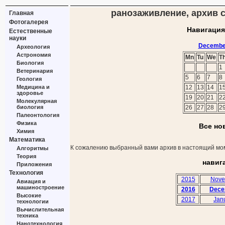
ранозаживление, архив с
Главная
Фотогалерея
Навигация
Естественные
науки
Decembe
Археология
Астрономия
Mn
Tu
We
T
Биология
1
Ветеринария
5
6
7
8
Геология
Медицина и
12
13
14
1
здоровье
19
20
21
2
Молекулярная
биология
26
27
28
2
Палеонтология
Физика
Все но
Химия
Математика
К сожалению выбранный вами архив в настоящий мом
Алгоритмы
Теория
навиг
Приложения
Технология
2015
Nove
Авиация и
машиностроение
2016
Dece
Высокие
2017
Jan
технологии
Вычислительная
техника
Нанотехнология