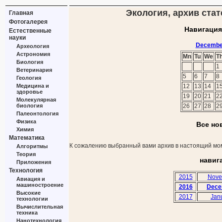
Экология, архив стат
Главная
Фотогалерея
Навигация
Естественные
науки
Decembe
Археология
Астрономия
Mn
Tu
We
T
Биология
1
Ветеринария
5
6
7
8
Геология
Медицина и
12
13
14
1
здоровье
19
20
21
2
Молекулярная
биология
26
27
28
2
Палеонтология
Физика
Все но
Химия
Математика
К сожалению выбранный вами архив в настоящий мом
Алгоритмы
Теория
навиг
Приложения
Технология
2015
Nove
Авиация и
машиностроение
2016
Dece
Высокие
2017
Jan
технологии
Вычислительная
техника
Нанотехнология