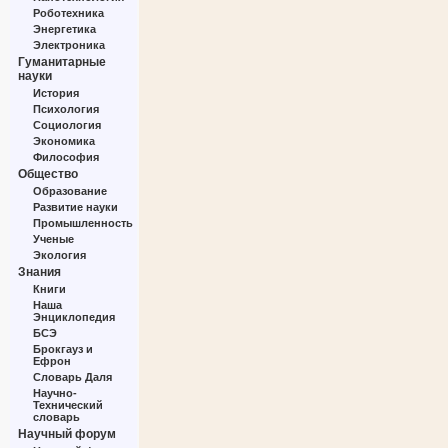
Роботехника
Энергетика
Электроника
Гуманитарные
науки
История
Психология
Социология
Экономика
Философия
Общество
Образование
Развитие науки
Промышленность
Ученые
Экология
Знания
Книги
Наша
Энциклопедия
БСЭ
Брокгауз и
Ефрон
Словарь Даля
Научно-
Технический
словарь
Научный форум