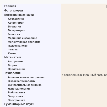
Главная
Фотогалерея
Естественные науки
Археология
Астрономия
Биология
Ветеринария
Геология
Медицина и здоровье
Молекулярная биология
Палеонтология
Физика
Химия
Математика
Алгоритмы
Теория
Приложения
Технология
К сожалению выбранный вами ар
Авиация и машиностроение
Высокие технологии
Вычислительная техника
Нанотехнология
Роботехника
Энергетика
Электроника
Гуманитарные науки