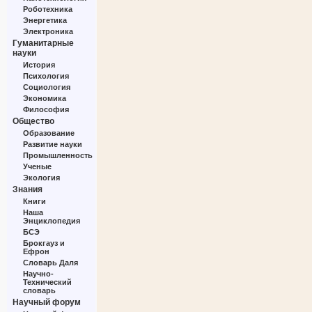
Роботехника
Энергетика
Электроника
Гуманитарные
науки
История
Психология
Социология
Экономика
Философия
Общество
Образование
Развитие науки
Промышленность
Ученые
Экология
Знания
Книги
Наша
Энциклопедия
БСЭ
Брокгауз и
Ефрон
Словарь Даля
Научно-
Технический
словарь
Научный форум