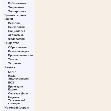
Роботехника
Энергетика
Электроника
Гуманитарные
науки
История
Психология
Социология
Экономика
Философия
Общество
Образование
Развитие науки
Промышленность
Ученые
Экология
Знания
Книги
Наша
Энциклопедия
БСЭ
Брокгауз и
Ефрон
Словарь Даля
Научно-
Технический
словарь
Научный форум