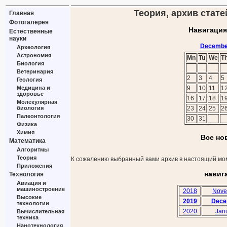
Теория, архив стате
Главная
Фотогалерея
Навигация
Естественные
науки
Decembe
Археология
Астрономия
Mn
Tu
We
T
Биология
Ветеринария
2
3
4
5
Геология
Медицина и
9
10
11
1
здоровье
16
17
18
1
Молекулярная
биология
23
24
25
2
Палеонтология
30
31
Физика
Химия
Все но
Математика
Алгоритмы
Теория
К сожалению выбранный вами архив в настоящий мом
Приложения
навиг
Технология
Авиация и
машиностроение
2018
Nove
Высокие
2019
Dece
технологии
2020
Jan
Вычислительная
техника
Нанотехнология