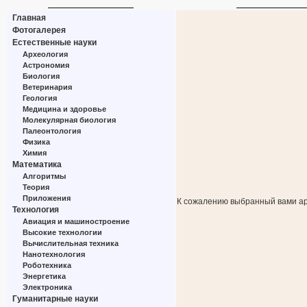
Главная
Фотогалерея
Естественные науки
Археология
Астрономия
Биология
Ветеринария
Геология
Медицина и здоровье
Молекулярная биология
Палеонтология
Физика
Химия
Математика
Алгоритмы
Теория
Приложения
К сожалению выбранный вами ар
Технология
Авиация и машиностроение
Высокие технологии
Вычислительная техника
Нанотехнология
Роботехника
Энергетика
Электроника
Гуманитарные науки