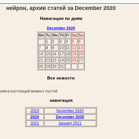
нейрон, архив статей за December 2020
Навигация по дням
December 2020
Mn
Tu
We
Th
Fr
Sa
Su
1
2
3
4
5
6
7
8
9
10
11
12
13
14
15
16
17
18
19
20
21
22
23
24
25
26
27
28
29
30
31
Все новости
хив в настоящий момент пустой.
навигация
2019
November 2020
2020
December 2020
2021
January 2021