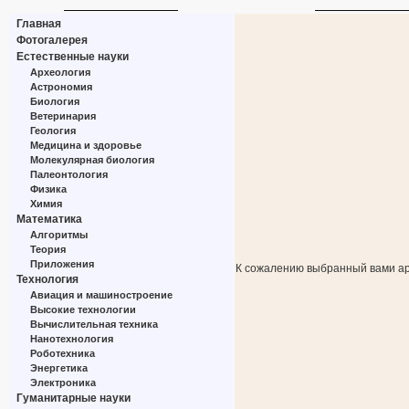
Главная
Фотогалерея
Естественные науки
Археология
Астрономия
Биология
Ветеринария
Геология
Медицина и здоровье
Молекулярная биология
Палеонтология
Физика
Химия
Математика
Алгоритмы
Теория
Приложения
К сожалению выбранный вами ар
Технология
Авиация и машиностроение
Высокие технологии
Вычислительная техника
Нанотехнология
Роботехника
Энергетика
Электроника
Гуманитарные науки