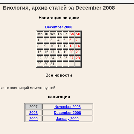
Биология, архив статей за December 2008
Навигация по дням
December 2008
Mn
Tu
We
Th
Fr
Sa
Su
1
2
3
4
5
6
7
8
9
10
11
12
13
14
15
16
17
18
19
20
21
22
23
24
25
26
27
28
29
30
31
Все новости
хив в настоящий момент пустой.
навигация
2007
November 2008
2008
December 2008
2009
January 2009