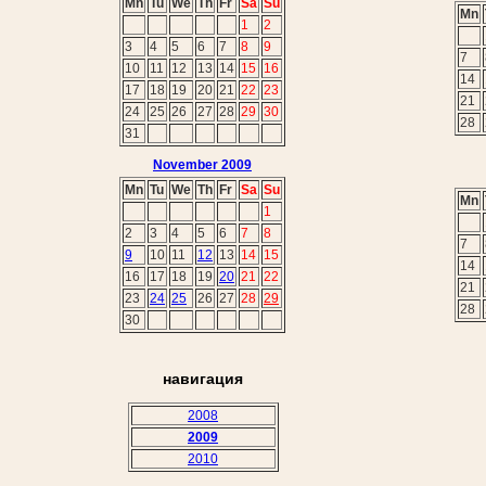
Mn
Tu
We
Th
Fr
Sa
Su
Mn
1
2
3
4
5
6
7
8
9
7
10
11
12
13
14
15
16
14
17
18
19
20
21
22
23
21
24
25
26
27
28
29
30
28
31
November 2009
Mn
Tu
We
Th
Fr
Sa
Su
Mn
1
2
3
4
5
6
7
8
7
9
10
11
12
13
14
15
14
16
17
18
19
20
21
22
21
23
24
25
26
27
28
29
28
30
навигация
2008
2009
2010