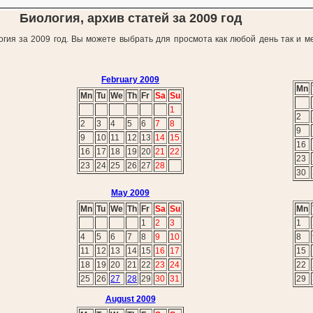
Биология, архив статей за 2009 год
огия за 2009 год. Вы можете выбрать для просмота как любой день так и м
February 2009
Mn
Mn
Tu
We
Th
Fr
Sa
Su
1
2
2
3
4
5
6
7
8
9
9
10
11
12
13
14
15
16
16
17
18
19
20
21
22
23
23
24
25
26
27
28
30
May 2009
Mn
Tu
We
Th
Fr
Sa
Su
Mn
1
2
3
1
4
5
6
7
8
9
10
8
11
12
13
14
15
16
17
15
18
19
20
21
22
23
24
22
25
26
27
28
29
30
31
29
August 2009