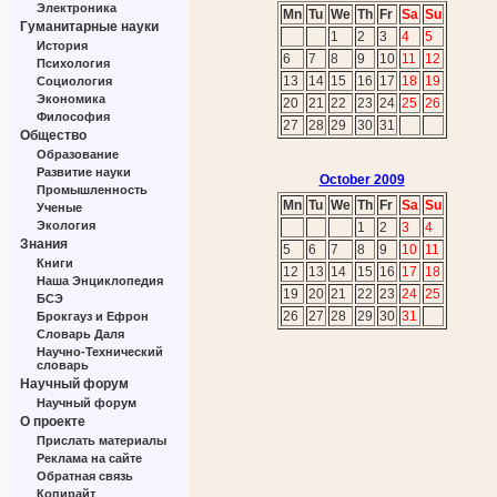
Электроника
Mn
Tu
We
Th
Fr
Sa
Su
Гуманитарные науки
1
2
3
4
5
История
6
7
8
9
10
11
12
Психология
13
14
15
16
17
18
19
Социология
Экономика
20
21
22
23
24
25
26
Философия
27
28
29
30
31
Общество
Образование
Развитие науки
October 2009
Промышленность
Mn
Tu
We
Th
Fr
Sa
Su
Ученые
Экология
1
2
3
4
Знания
5
6
7
8
9
10
11
Книги
12
13
14
15
16
17
18
Наша Энциклопедия
19
20
21
22
23
24
25
БСЭ
26
27
28
29
30
31
Брокгауз и Ефрон
Словарь Даля
Научно-Технический
словарь
Научный форум
Научный форум
О проекте
Прислать материалы
Реклама на сайте
Обратная связь
Копирайт