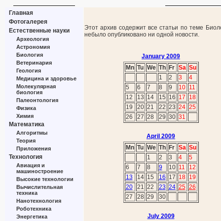
Главная
Фотогалерея
Этот архив содержит все статьи по теме Биол
Естественные науки
небыло опубликовано ни одной новости.
Археология
Астрономия
Биология
January 2009
Ветеринария
Mn
Tu
We
Th
Fr
Sa
Su
Геология
1
2
3
4
Медицина и здоровье
Молекулярная
5
6
7
8
9
10
11
биология
12
13
14
15
16
17
18
Палеонтология
19
20
21
22
23
24
25
Физика
Химия
26
27
28
29
30
31
Математика
Алгоритмы
April 2009
Теория
Mn
Tu
We
Th
Fr
Sa
Su
Приложения
Технология
1
2
3
4
5
Авиация и
6
7
8
9
10
11
12
машиностроение
13
14
15
16
17
18
19
Высокие технологии
20
21
22
23
24
25
26
Вычислительная
техника
27
28
29
30
Нанотехнология
Роботехника
July 2009
Энергетика