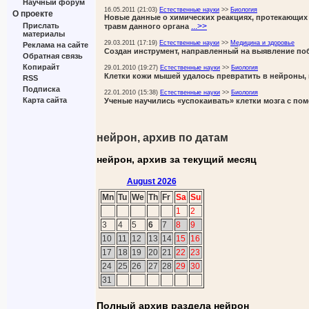
Научный форум
16.05.2011 (21:03)
Естественные науки
>>
Биология
О проекте
Новые данные о химических реакциях, протекающих 
...>>
Прислать
травм данного органа
материалы
29.03.2011 (17:19)
Естественные науки
>>
Медицина и здоровье
Реклама на сайте
Создан инструмент, направленный на выявление по
Обратная связь
Копирайт
29.01.2010 (19:27)
Естественные науки
>>
Биология
Клетки кожи мышей удалось превратить в нейроны,
RSS
Подписка
22.01.2010 (15:38)
Естественные науки
>>
Биология
Карта сайта
Ученые научились «успокаивать» клетки мозга с по
нейрон, архив по датам
нейрон, архив за текущий месяц
August 2026
Mn
Tu
We
Th
Fr
Sa
Su
1
2
3
4
5
6
7
8
9
10
11
12
13
14
15
16
17
18
19
20
21
22
23
24
25
26
27
28
29
30
31
Полный архив раздела нейрон