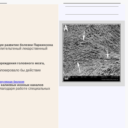
ее развитие болезни Паркинсона
лительтеный лекарственный
реждения головного мозга,
блокировало бы действие
екулярная биология
е калиевых ионных каналов
агодаря работе специальных