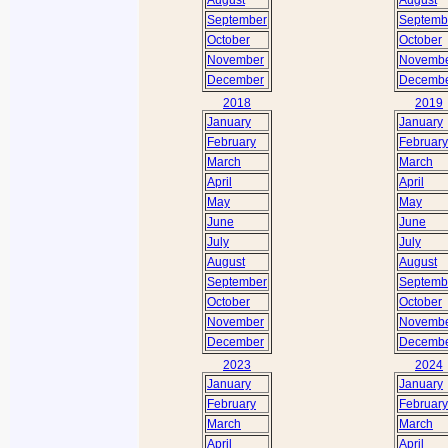
September
Septemb
October
October
November
Novemb
December
Decemb
2018
2019
January
January
February
February
March
March
April
April
May
May
June
June
July
July
August
August
September
Septemb
October
October
November
Novemb
December
Decemb
2023
2024
January
January
February
February
March
March
April
April