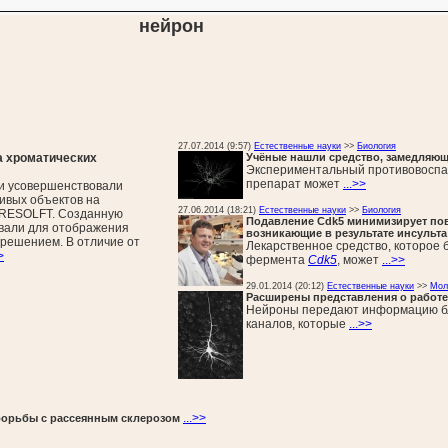
нейрон
27.07.2014 (9:57)
Естественные науки
>>
Биология
а хроматических
Учёные нашли средство, замедляющ
Экспериментальный противовоспа
препарат может
...>>
и усовершенствовали
ивых объектов на
27.06.2014 (18:21)
Естественные науки
>>
Биология
к RESOLFT. Созданную
Подавление Cdk5 минимизирует пов
овали для отображения
возникающие в результате инсульта
зрешением. В отличие от
Лекарственное средство, которое 
>
фермента
Cdk5
, может
...>>
29.01.2014 (20:12)
Естественные науки
>>
Мол
Расширены представления о работ
Нейроны передают информацию бл
каналов, которые
...>>
...>>
борьбы с рассеянным склерозом