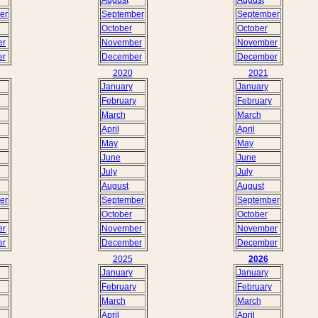
er
September
September
October
October
er
November
November
er
December
December
2020
2021
January
January
February
February
March
March
April
April
May
May
June
June
July
July
August
August
er
September
September
October
October
er
November
November
er
December
December
2025
2026
January
January
February
February
March
March
April
April