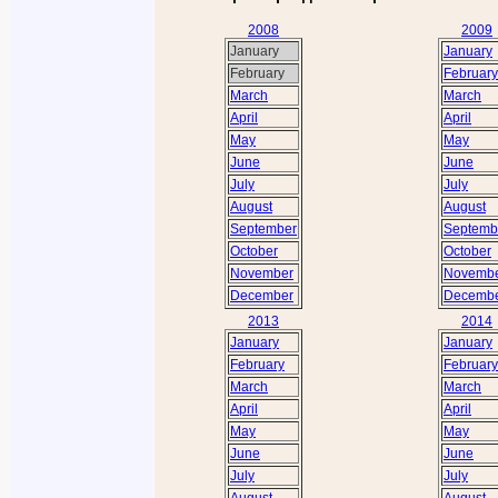
2008
2009
January
January
February
February
March
March
April
April
May
May
June
June
July
July
August
August
September
Septemb
October
October
November
Novemb
December
Decemb
2013
2014
January
January
February
February
March
March
April
April
May
May
June
June
July
July
August
August