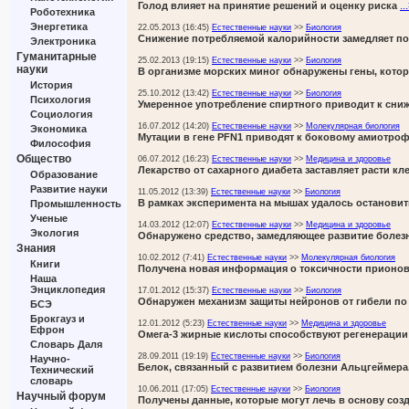
..
Голод влияет на принятие решений и оценку риска
Роботехника
Энергетика
22.05.2013 (16:45)
Естественные науки
>>
Биология
Снижение потребляемой калорийности замедляет п
Электроника
Гуманитарные
25.02.2013 (19:15)
Естественные науки
>>
Биология
науки
В организме морских миног обнаружены гены, котор
История
25.10.2012 (13:42)
Естественные науки
>>
Биология
Психология
Умеренное употребление спиртного приводит к сни
Социология
16.07.2012 (14:20)
Естественные науки
>>
Молекулярная биология
Экономика
Мутации в гене PFN1 приводят к боковому амиотро
Философия
Общество
06.07.2012 (16:23)
Естественные науки
>>
Медицина и здоровье
Лекарство от сахарного диабета заставляет расти кл
Образование
Развитие науки
11.05.2012 (13:39)
Естественные науки
>>
Биология
В рамках эксперимента на мышах удалось остановит
Промышленность
Ученые
14.03.2012 (12:07)
Естественные науки
>>
Медицина и здоровье
Экология
Обнаружено средство, замедляющее развитие болез
Знания
10.02.2012 (7:41)
Естественные науки
>>
Молекулярная биология
Книги
Получена новая информация о токсичности прионо
Наша
Энциклопедия
17.01.2012 (15:37)
Естественные науки
>>
Биология
Обнаружен механизм защиты нейронов от гибели по
БСЭ
Брокгауз и
12.01.2012 (5:23)
Естественные науки
>>
Медицина и здоровье
Ефрон
Омега-3 жирные кислоты способствуют регенераци
Словарь Даля
28.09.2011 (19:19)
Естественные науки
>>
Биология
Научно-
Белок, связанный с развитием болезни Альцгеймер
Технический
словарь
10.06.2011 (17:05)
Естественные науки
>>
Биология
Научный форум
Получены данные, которые могут лечь в основу соз