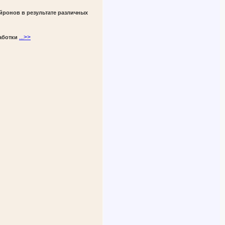
йронов в результате различных
...>>
аботки