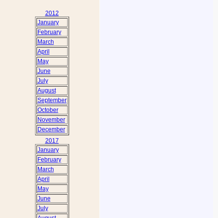
2012
January
February
March
April
May
June
July
August
September
October
November
December
2017
January
February
March
April
May
June
July
August