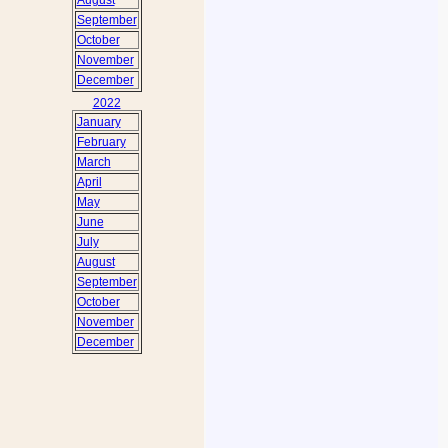
September
October
November
December
2022
January
February
March
April
May
June
July
August
September
October
November
December