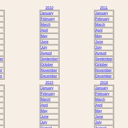
2010
2011
January
January
February
February
March
March
April
April
May
May
June
June
July
July
August
August
er
September
September
October
October
er
November
November
er
December
December
2015
2016
January
January
February
February
March
March
April
April
May
May
June
June
July
July
August
August