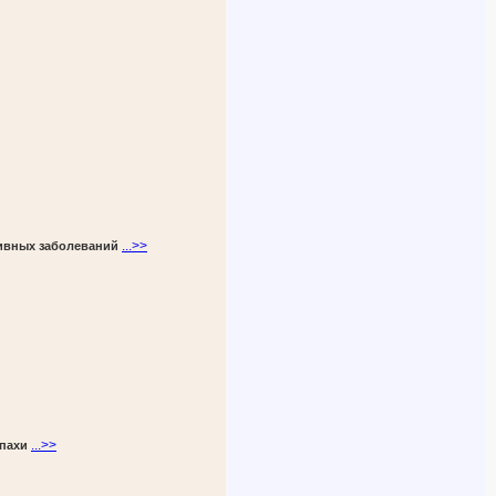
...>>
тивных заболеваний
...>>
апахи