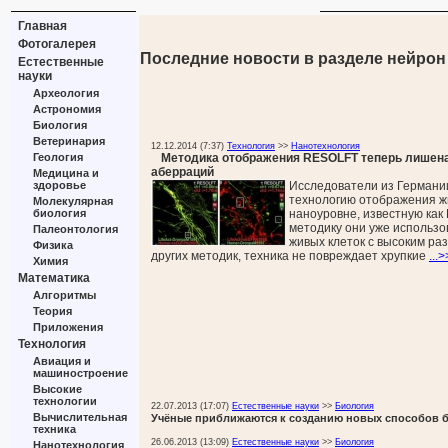
Главная
Фотогалерея
Последние новости в разделе нейрон
Естественные
науки
Археология
Астрономия
Биология
Ветеринария
12.12.2014 (7:37)
Технология
>>
Нанотехнология
Методика отображения RESOLFT теперь лишен
Геология
аберраций
Медицина и
Исследователи из Германи
здоровье
технологию отображения ж
Молекулярная
наноуровне, известную ка
биология
методику они уже использ
Палеонтология
живых клеток с высоким ра
Физика
других методик, техника не повреждает хрупкие
...>
Химия
Математика
Алгоритмы
Теория
Приложения
Технология
Авиация и
машиностроение
Высокие
технологии
22.07.2013 (17:07)
Естественные науки
>>
Биология
Вычислительная
Учёные приближаются к созданию новых способов 
техника
26.06.2013 (13:09)
Естественные науки
>>
Биология
Нанотехнология