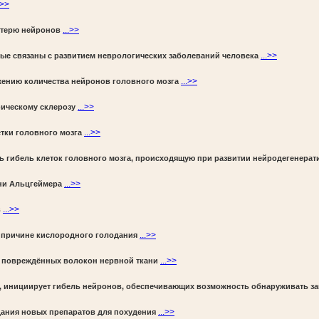
.>>
...>>
отерю нейронов
...>>
ые связаны с развитием неврологических заболеваний человека
...>>
жению количества нейронов головного мозга
...>>
фическому склерозу
...>>
етки головного мозга
ь гибель клеток головного мозга, происходящую при развитии нейродегенера
...>>
ни Альцгеймера
...>>
в
...>>
 причине кислородного голодания
...>>
и повреждённых волокон нервной ткани
а, инициирует гибель нейронов, обеспечивающих возможность обнаруживать з
...>>
дания новых препаратов для похудения