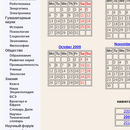
Mn
Tu
We
T
Mn
Tu
We
Th
Fr
Sa
Su
Роботехника
Энергетика
1
2
3
4
5
3
4
5
6
Электроника
6
7
8
9
10
11
12
Гуманитарные
10
11
12
1
13
14
15
16
17
18
19
науки
17
18
19
2
20
21
22
23
24
25
26
История
24
25
26
2
Психология
27
28
29
30
31
31
Социология
Экономика
Novembe
Философия
October 2009
Общество
Mn
Tu
We
T
Mn
Tu
We
Th
Fr
Sa
Su
Образование
1
2
3
4
Развитие науки
2
3
4
5
Промышленность
5
6
7
8
9
10
11
9
10
11
1
Ученые
12
13
14
15
16
17
18
16
17
18
1
Экология
19
20
21
22
23
24
25
Знания
23
24
25
2
26
27
28
29
30
31
Книги
30
Наша
Энциклопедия
БСЭ
навиг
Брокгауз и
Ефрон
Словарь Даля
200
Научно-
200
Технический
словарь
201
Научный форум