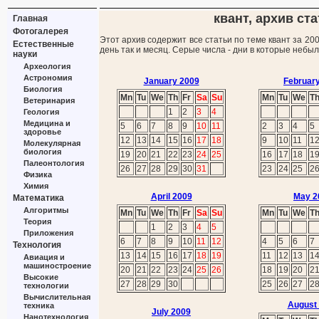
квант, архив ста
Главная
Фотогалерея
Этот архив содержит все статьи по теме квант за 20
Естественные
день так и месяц. Серые числа - дни в которые небы
науки
Археология
Астрономия
January 2009
Februar
Биология
Mn
Tu
We
Th
Fr
Sa
Su
Mn
Tu
We
T
Ветеринария
1
2
3
4
Геология
Медицина и
5
6
7
8
9
10
11
2
3
4
5
здоровье
12
13
14
15
16
17
18
9
10
11
1
Молекулярная
биология
19
20
21
22
23
24
25
16
17
18
1
Палеонтология
26
27
28
29
30
31
23
24
25
2
Физика
Химия
April 2009
May 2
Математика
Алгоритмы
Mn
Tu
We
Th
Fr
Sa
Su
Mn
Tu
We
T
Теория
1
2
3
4
5
Приложения
6
7
8
9
10
11
12
4
5
6
7
Технология
13
14
15
16
17
18
19
11
12
13
1
Авиация и
машиностроение
20
21
22
23
24
25
26
18
19
20
2
Высокие
27
28
29
30
25
26
27
2
технологии
Вычислительная
August
техника
July 2009
Нанотехнология