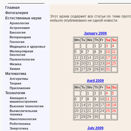
Главная
Фотогалерея
Этот архив содержит все статьи по теме прот
Естественные науки
небыло опубликовано ни одной новости.
Археология
Астрономия
Биология
January 2009
Ветеринария
Mn
Tu
We
Th
Fr
Sa
Su
Геология
1
2
3
4
Медицина и здоровье
Молекулярная
5
6
7
8
9
10
11
биология
12
13
14
15
16
17
18
Палеонтология
19
20
21
22
23
24
25
Физика
Химия
26
27
28
29
30
31
Математика
Алгоритмы
April 2009
Теория
Mn
Tu
We
Th
Fr
Sa
Su
Приложения
Технология
1
2
3
4
5
Авиация и
6
7
8
9
10
11
12
машиностроение
13
14
15
16
17
18
19
Высокие технологии
20
21
22
23
24
25
26
Вычислительная
техника
27
28
29
30
Нанотехнология
Роботехника
July 2009
Энергетика