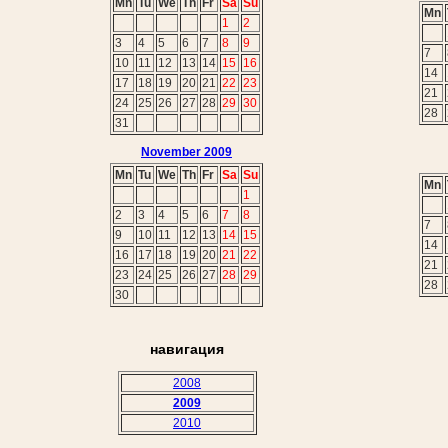
Mn
Tu
We
Th
Fr
Sa
Su
Mn
1
2
3
4
5
6
7
8
9
7
10
11
12
13
14
15
16
14
17
18
19
20
21
22
23
21
24
25
26
27
28
29
30
28
31
November 2009
Mn
Tu
We
Th
Fr
Sa
Su
Mn
1
2
3
4
5
6
7
8
7
9
10
11
12
13
14
15
14
16
17
18
19
20
21
22
21
23
24
25
26
27
28
29
28
30
навигация
2008
2009
2010