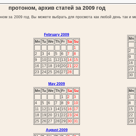
протоном, архив статей за 2009 год
оном за 2009 год. Вы можете выбрать для просмота как любой день так и м
February 2009
Mn
Mn
Tu
We
Th
Fr
Sa
Su
1
2
2
3
4
5
6
7
8
9
9
10
11
12
13
14
15
16
16
17
18
19
20
21
22
23
23
24
25
26
27
28
30
May 2009
Mn
Tu
We
Th
Fr
Sa
Su
Mn
1
2
3
1
4
5
6
7
8
9
10
8
11
12
13
14
15
16
17
15
18
19
20
21
22
23
24
22
25
26
27
28
29
30
31
29
August 2009