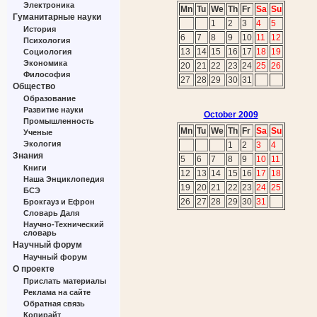
Электроника
Mn
Tu
We
Th
Fr
Sa
Su
Гуманитарные науки
1
2
3
4
5
История
6
7
8
9
10
11
12
Психология
13
14
15
16
17
18
19
Социология
Экономика
20
21
22
23
24
25
26
Философия
27
28
29
30
31
Общество
Образование
Развитие науки
October 2009
Промышленность
Mn
Tu
We
Th
Fr
Sa
Su
Ученые
Экология
1
2
3
4
Знания
5
6
7
8
9
10
11
Книги
12
13
14
15
16
17
18
Наша Энциклопедия
19
20
21
22
23
24
25
БСЭ
26
27
28
29
30
31
Брокгауз и Ефрон
Словарь Даля
Научно-Технический
словарь
Научный форум
Научный форум
О проекте
Прислать материалы
Реклама на сайте
Обратная связь
Копирайт