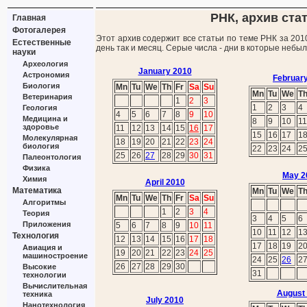
РНК, архив стат
Главная
Фотогалерея
Этот архив содержит все статьи по теме РНК за 201
Естественные
день так и месяц. Серые числа - дни в которые небы
науки
Археология
January 2010
Астрономия
Februar
Биология
Mn
Tu
We
Th
Fr
Sa
Su
Mn
Tu
We
T
Ветеринария
1
2
3
1
2
3
4
Геология
4
5
6
7
8
9
10
Медицина и
8
9
10
11
здоровье
11
12
13
14
15
16
17
15
16
17
1
Молекулярная
18
19
20
21
22
23
24
биология
22
23
24
2
25
26
27
28
29
30
31
Палеонтология
Физика
May 2
Химия
April 2010
Математика
Mn
Tu
We
T
Mn
Tu
We
Th
Fr
Sa
Su
Алгоритмы
1
2
3
4
Теория
3
4
5
6
Приложения
5
6
7
8
9
10
11
10
11
12
1
Технология
12
13
14
15
16
17
18
17
18
19
2
Авиация и
19
20
21
22
23
24
25
машиностроение
24
25
26
2
26
27
28
29
30
Высокие
31
технологии
Вычислительная
August
техника
July 2010
Нанотехнология