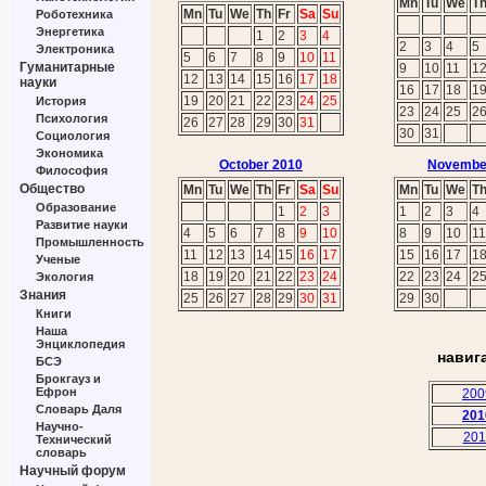
Mn
Tu
We
T
Mn
Tu
We
Th
Fr
Sa
Su
Роботехника
Энергетика
1
2
3
4
2
3
4
5
Электроника
5
6
7
8
9
10
11
Гуманитарные
9
10
11
1
12
13
14
15
16
17
18
науки
16
17
18
1
19
20
21
22
23
24
25
История
23
24
25
2
Психология
26
27
28
29
30
31
30
31
Социология
Экономика
October 2010
Novembe
Философия
Общество
Mn
Tu
We
Th
Fr
Sa
Su
Mn
Tu
We
T
Образование
1
2
3
1
2
3
4
Развитие науки
4
5
6
7
8
9
10
8
9
10
11
Промышленность
11
12
13
14
15
16
17
15
16
17
1
Ученые
18
19
20
21
22
23
24
22
23
24
2
Экология
Знания
25
26
27
28
29
30
31
29
30
Книги
Наша
Энциклопедия
навиг
БСЭ
Брокгауз и
Ефрон
200
Словарь Даля
201
Научно-
201
Технический
словарь
Научный форум