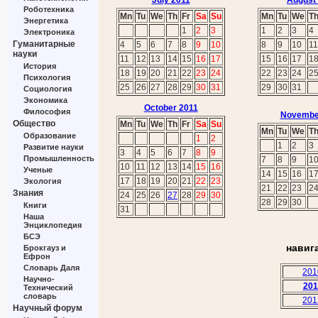
July 2011
August
Роботехника
Mn
Tu
We
Th
Fr
Sa
Su
Mn
Tu
We
T
Энергетика
1
2
3
1
2
3
4
Электроника
Гуманитарные
4
5
6
7
8
9
10
8
9
10
11
науки
11
12
13
14
15
16
17
15
16
17
1
История
18
19
20
21
22
23
24
22
23
24
2
Психология
25
26
27
28
29
30
31
29
30
31
Социология
Экономика
October 2011
Философия
Novembe
Общество
Mn
Tu
We
Th
Fr
Sa
Su
Mn
Tu
We
T
Образование
1
2
1
2
3
Развитие науки
3
4
5
6
7
8
9
Промышленность
7
8
9
1
10
11
12
13
14
15
16
Ученые
14
15
16
1
17
18
19
20
21
22
23
Экология
21
22
23
2
Знания
24
25
26
27
28
29
30
28
29
30
Книги
31
Наша
Энциклопедия
БСЭ
навиг
Брокгауз и
Ефрон
Словарь Даля
201
Научно-
201
Технический
словарь
201
Научный форум