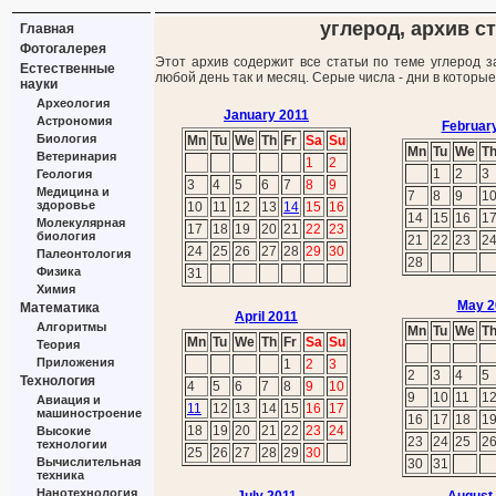
углерод, архив ст
Главная
Фотогалерея
Этот архив содержит все статьи по теме углерод з
Естественные
любой день так и месяц. Серые числа - дни в которы
науки
Археология
January 2011
Астрономия
Februar
Биология
Mn
Tu
We
Th
Fr
Sa
Su
Mn
Tu
We
T
Ветеринария
1
2
1
2
3
Геология
3
4
5
6
7
8
9
Медицина и
7
8
9
1
здоровье
10
11
12
13
14
15
16
14
15
16
1
Молекулярная
17
18
19
20
21
22
23
биология
21
22
23
2
24
25
26
27
28
29
30
Палеонтология
28
Физика
31
Химия
May 2
Математика
April 2011
Алгоритмы
Mn
Tu
We
T
Mn
Tu
We
Th
Fr
Sa
Su
Теория
Приложения
1
2
3
2
3
4
5
Технология
4
5
6
7
8
9
10
9
10
11
1
Авиация и
11
12
13
14
15
16
17
машиностроение
16
17
18
1
18
19
20
21
22
23
24
Высокие
23
24
25
2
технологии
25
26
27
28
29
30
Вычислительная
30
31
техника
Нанотехнология