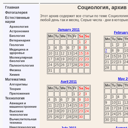
Социология, архив 
Главная
Фотогалерея
Этот архив содержит все статьи по теме Социология
Естественные
любой день так и месяц. Серые числа - дни в которы
науки
Археология
January 2011
Астрономия
Februar
Биология
Mn
Tu
We
Th
Fr
Sa
Su
Mn
Tu
We
T
Ветеринария
1
2
1
2
3
Геология
3
4
5
6
7
8
9
Медицина и
7
8
9
1
здоровье
10
11
12
13
14
15
16
14
15
16
1
Молекулярная
17
18
19
20
21
22
23
биология
21
22
23
2
24
25
26
27
28
29
30
Палеонтология
28
Физика
31
Химия
May 2
Математика
April 2011
Алгоритмы
Mn
Tu
We
T
Mn
Tu
We
Th
Fr
Sa
Su
Теория
Приложения
1
2
3
2
3
4
5
Технология
4
5
6
7
8
9
10
9
10
11
1
Авиация и
11
12
13
14
15
16
17
машиностроение
16
17
18
1
18
19
20
21
22
23
24
Высокие
23
24
25
2
технологии
25
26
27
28
29
30
Вычислительная
30
31
техника
Нанотехнология