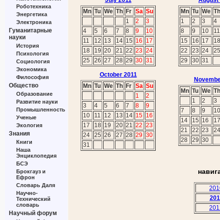
July 2011
August
Роботехника
Mn
Tu
We
Th
Fr
Sa
Su
Mn
Tu
We
T
Энергетика
1
2
3
1
2
3
4
Электроника
Гуманитарные
4
5
6
7
8
9
10
8
9
10
11
науки
11
12
13
14
15
16
17
15
16
17
1
История
18
19
20
21
22
23
24
22
23
24
2
Психология
25
26
27
28
29
30
31
29
30
31
Социология
Экономика
October 2011
Философия
Novembe
Общество
Mn
Tu
We
Th
Fr
Sa
Su
Mn
Tu
We
T
Образование
1
2
1
2
3
Развитие науки
3
4
5
6
7
8
9
Промышленность
7
8
9
1
10
11
12
13
14
15
16
Ученые
14
15
16
1
17
18
19
20
21
22
23
Экология
21
22
23
2
Знания
24
25
26
27
28
29
30
28
29
30
Книги
31
Наша
Энциклопедия
БСЭ
навиг
Брокгауз и
Ефрон
Словарь Даля
201
Научно-
201
Технический
словарь
201
Научный форум