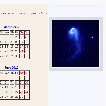
Серые числа - дни в которые небыло
March 2012
Tu
We
Th
Fr
Sa
Su
1
2
3
4
6
7
8
9
10
11
13
14
15
16
17
18
20
21
22
23
24
25
27
28
29
30
31
June 2012
Tu
We
Th
Fr
Sa
Su
1
2
3
5
6
7
8
9
10
12
13
14
15
16
17
19
20
21
22
23
24
26
27
28
29
30