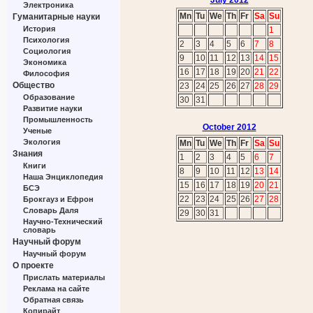
July 2012
Электроника
Mn
Tu
We
Th
Fr
Sa
Su
Гуманитарные науки
История
1
Психология
2
3
4
5
6
7
8
Социология
9
10
11
12
13
14
15
Экономика
16
17
18
19
20
21
22
Философия
Общество
23
24
25
26
27
28
29
Образование
30
31
Развитие науки
Промышленность
October 2012
Ученые
Экология
Mn
Tu
We
Th
Fr
Sa
Su
Знания
1
2
3
4
5
6
7
Книги
8
9
10
11
12
13
14
Наша Энциклопедия
15
16
17
18
19
20
21
БСЭ
22
23
24
25
26
27
28
Брокгауз и Ефрон
Словарь Даля
29
30
31
Научно-Технический
словарь
Научный форум
Научный форум
О проекте
Прислать материалы
Реклама на сайте
Обратная связь
Копирайт