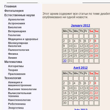
Главная
Фотогалерея
Этот архив содержит все статьи по теме диабет
Естественные науки
опубликовано ни одной новости.
Археология
Астрономия
January 2012
Биология
Mn
Tu
We
Th
Fr
Sa
Su
Ветеринария
Геология
1
Медицина и здоровье
2
3
4
5
6
7
8
Молекулярная
9
10
11
12
13
14
15
биология
Палеонтология
16
17
18
19
20
21
22
Физика
23
24
25
26
27
28
29
Химия
30
31
Математика
Алгоритмы
April 2012
Теория
Mn
Tu
We
Th
Fr
Sa
Su
Приложения
Технология
1
Авиация и
2
3
4
5
6
7
8
машиностроение
9
10
11
12
13
14
15
Высокие технологии
16
17
18
19
20
21
22
Вычислительная
техника
23
24
25
26
27
28
29
Нанотехнология
30
Роботехника
Энергетика