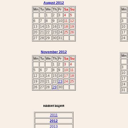
August 2012
Mn
Tu
We
Th
Fr
Sa
Su
Mn
1
2
3
4
5
6
7
8
9
10
11
12
3
13
14
15
16
17
18
19
10
20
21
22
23
24
25
26
17
27
28
29
30
31
24
November 2012
Mn
Mn
Tu
We
Th
Fr
Sa
Su
1
2
3
4
3
5
6
7
8
9
10
11
10
12
13
14
15
16
17
18
17
19
20
21
22
23
24
25
24
26
27
28
29
30
31
навигация
2011
2012
2013