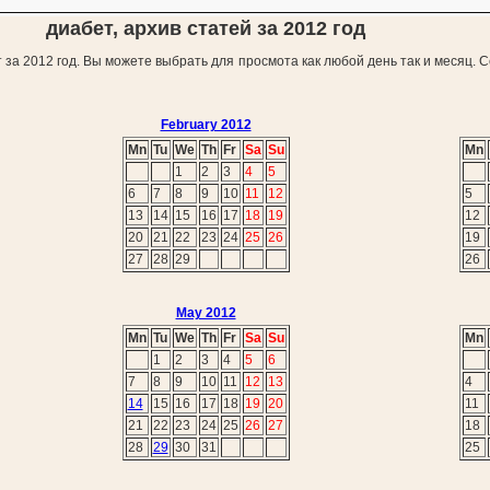
диабет, архив статей за 2012 год
 за 2012 год. Вы можете выбрать для просмота как любой день так и месяц. 
February 2012
Mn
Tu
We
Th
Fr
Sa
Su
Mn
1
2
3
4
5
6
7
8
9
10
11
12
5
13
14
15
16
17
18
19
12
20
21
22
23
24
25
26
19
27
28
29
26
May 2012
Mn
Tu
We
Th
Fr
Sa
Su
Mn
1
2
3
4
5
6
7
8
9
10
11
12
13
4
14
15
16
17
18
19
20
11
21
22
23
24
25
26
27
18
28
29
30
31
25