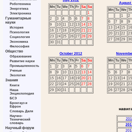
July 2012
August
Роботехника
Mn
Tu
We
Th
Fr
Sa
Su
Энергетика
Mn
Tu
We
T
1
Электроника
1
2
Гуманитарные
2
3
4
5
6
7
8
6
7
8
9
науки
9
10
11
12
13
14
15
13
14
15
1
История
16
17
18
19
20
21
22
Психология
20
21
22
2
23
24
25
26
27
28
29
Социология
27
28
29
3
Экономика
30
31
Философия
Общество
October 2012
Novembe
Образование
Mn
Tu
We
Th
Fr
Sa
Su
Mn
Tu
We
T
Развитие науки
Промышленность
1
2
3
4
5
6
7
1
Ученые
8
9
10
11
12
13
14
5
6
7
8
Экология
15
16
17
18
19
20
21
12
13
14
1
Знания
22
23
24
25
26
27
28
19
20
21
2
Книги
29
30
31
26
27
28
2
Наша
Энциклопедия
БСЭ
Брокгауз и
Ефрон
навиг
Словарь Даля
Научно-
201
Технический
словарь
201
Научный форум
201