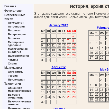
История, архив ст
Главная
Фотогалерея
Этот архив содержит все статьи по теме История з
Естественные
любой день так и месяц. Серые числа - дни в которы
науки
Археология
January 2012
Астрономия
Februar
Биология
Mn
Tu
We
Th
Fr
Sa
Su
Mn
Tu
We
T
Ветеринария
1
1
2
Геология
2
3
4
5
6
7
8
Медицина и
6
7
8
9
здоровье
9
10
11
12
13
14
15
13
14
15
1
Молекулярная
16
17
18
19
20
21
22
биология
20
21
22
2
23
24
25
26
27
28
29
Палеонтология
27
28
29
Физика
30
31
Химия
April 2012
Математика
May 2
Алгоритмы
Mn
Tu
We
Th
Fr
Sa
Su
Mn
Tu
We
T
Теория
1
Приложения
1
2
3
2
3
4
5
6
7
8
Технология
7
8
9
1
9
10
11
12
13
14
15
Авиация и
14
15
16
1
машиностроение
16
17
18
19
20
21
22
21
22
23
2
Высокие
23
24
25
26
27
28
29
технологии
28
29
30
3
Вычислительная
30
техника
Нанотехнология