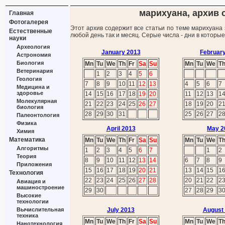
марихуана, архив с
Главная
Фотогалерея
Этот архив содержит все статьи по теме марихуана 
Естественные
любой день так и месяц. Серые числа - дни в которы
науки
Археология
January 2013
Februar
Астрономия
Биология
Mn
Tu
We
Th
Fr
Sa
Su
Mn
Tu
We
T
Ветеринария
1
2
3
4
5
6
Геология
7
8
9
10
11
12
13
4
5
6
7
Медицина и
здоровье
14
15
16
17
18
19
20
11
12
13
1
Молекулярная
21
22
23
24
25
26
27
18
19
20
2
биология
28
29
30
31
25
26
27
2
Палеонтология
Физика
April 2013
May 2
Химия
Математика
Mn
Tu
We
Th
Fr
Sa
Su
Mn
Tu
We
T
Алгоритмы
1
2
3
4
5
6
7
1
2
Теория
8
9
10
11
12
13
14
6
7
8
9
Приложения
15
16
17
18
19
20
21
13
14
15
1
Технология
22
23
24
25
26
27
28
20
21
22
2
Авиация и
машиностроение
29
30
27
28
29
3
Высокие
технологии
Вычислительная
July 2013
August
техника
Mn
Tu
We
Th
Fr
Sa
Su
Mn
Tu
We
T
Нанотехнология