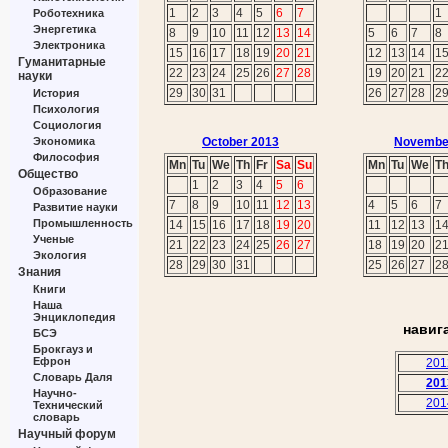
1
2
3
4
5
6
7
1
Роботехника
Энергетика
8
9
10
11
12
13
14
5
6
7
8
Электроника
15
16
17
18
19
20
21
12
13
14
1
Гуманитарные
22
23
24
25
26
27
28
19
20
21
2
науки
29
30
31
26
27
28
2
История
Психология
Социология
Экономика
October 2013
Novembe
Философия
Mn
Tu
We
Th
Fr
Sa
Su
Mn
Tu
We
T
Общество
1
2
3
4
5
6
Образование
7
8
9
10
11
12
13
4
5
6
7
Развитие науки
Промышленность
14
15
16
17
18
19
20
11
12
13
1
Ученые
21
22
23
24
25
26
27
18
19
20
2
Экология
28
29
30
31
25
26
27
2
Знания
Книги
Наша
Энциклопедия
навиг
БСЭ
Брокгауз и
Ефрон
201
Словарь Даля
201
Научно-
201
Технический
словарь
Научный форум